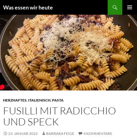
Zum
Suchen
Was essen wir heute
Inhalt
PRIMÄR
springen
MENÜ
HERZHAFTES
,
ITALIENISCH
,
PASTA
FUSILLI MIT RADICCHIO
UND SPECK
23. JANUAR 2022
BARBARA FEIGE
4 KOMMENTARE