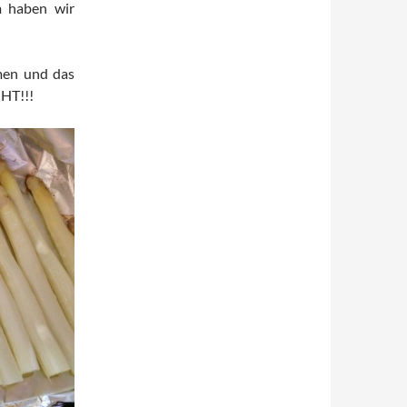
m haben wir
men und das
HT!!!