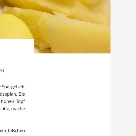
EN
 Spargelzeit
iseplan. Bis
m hohen Topf
 habe, mache
kein bißchen