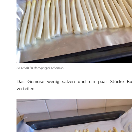
Geschält ist der Spargel schonmal.
Das Gemüse wenig salzen und ein paar Stücke But
verteilen.