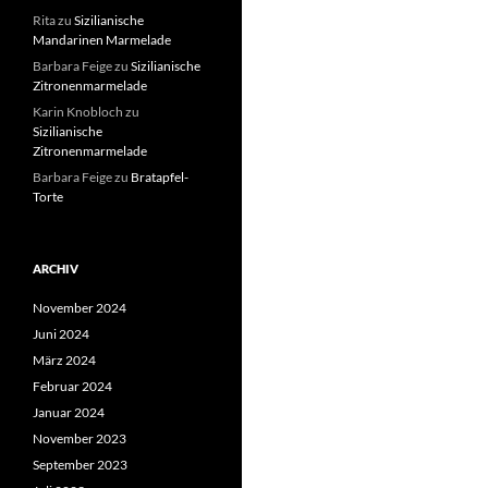
Rita
zu
Sizilianische
Mandarinen Marmelade
Barbara Feige
zu
Sizilianische
Zitronenmarmelade
Karin Knobloch
zu
Sizilianische
Zitronenmarmelade
Barbara Feige
zu
Bratapfel-
Torte
ARCHIV
November 2024
Juni 2024
März 2024
Februar 2024
Januar 2024
November 2023
September 2023