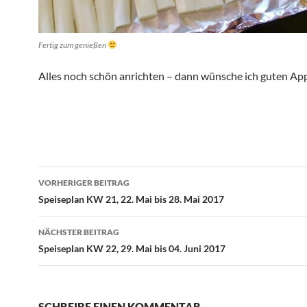
Fertig zum genießen
Alles noch schön anrichten – dann wünsche ich guten App
Beitragsnavigation
VORHERIGER BEITRAG
Speiseplan KW 21, 22. Mai bis 28. Mai 2017
NÄCHSTER BEITRAG
Speiseplan KW 22, 29. Mai bis 04. Juni 2017
SCHREIBE EINEN KOMMENTAR