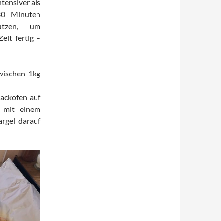
tensiver als
30 Minuten
tzen, um
eit fertig –
wischen 1kg
Backofen auf
h mit einem
argel darauf