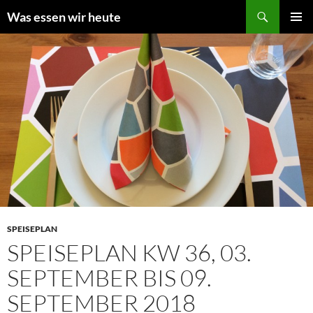
Zum
Suchen
Was essen wir heute
Inhalt
PRIMÄR
springen
MENÜ
SPEISEPLAN
SPEISEPLAN KW 36, 03.
SEPTEMBER BIS 09.
SEPTEMBER 2018