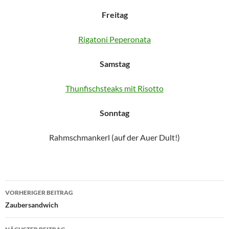
Freitag
Rigatoni Peperonata
Samstag
Thunfischsteaks mit Risotto
Sonntag
Rahmschmankerl (auf der Auer Dult!)
Beitragsnavigation
VORHERIGER BEITRAG
Zaubersandwich