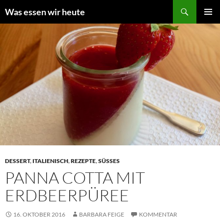
Zum
Suchen
Was essen wir heute
Inhalt
PRIMÄR
springen
MENÜ
DESSERT
,
ITALIENISCH
,
REZEPTE
,
SÜSSES
PANNA COTTA MIT
ERDBEERPÜREE
16. OKTOBER 2016
BARBARA FEIGE
KOMMENTAR