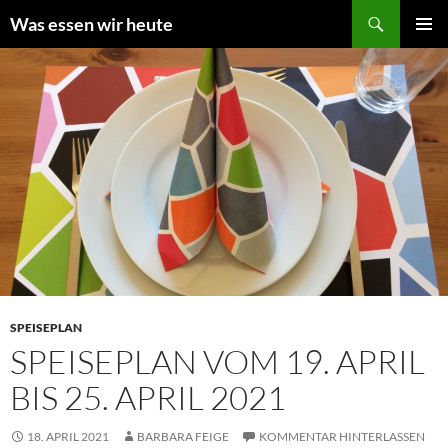
Zum
Suchen
Was essen wir heute
Inhalt
PRIMÄR
springen
MENÜ
SPEISEPLAN
SPEISEPLAN VOM 19. APRIL
BIS 25. APRIL 2021
18. APRIL 2021
BARBARA FEIGE
KOMMENTAR HINTERLASSEN