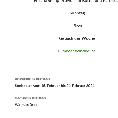
Frische Steinpilzravioli mit Butter und Parmes
Sonntag
Pizza
Gebäck der Woche
Himbeer Windbeutel
Beitragsnavigation
VORHERIGER BEITRAG
Speiseplan vom 15. Februar bis 21. Februar 2021
NÄCHSTER BEITRAG
Walnuss Brot