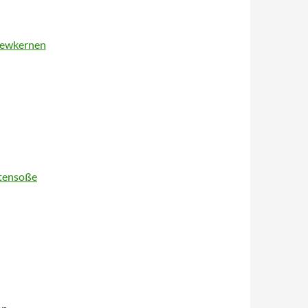
shewkernen
atensoße