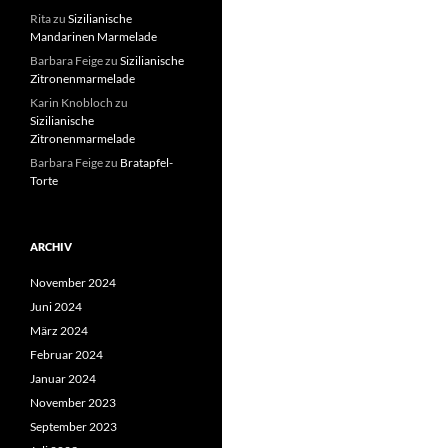
Rita
zu
Sizilianische
Mandarinen Marmelade
Barbara Feige
zu
Sizilianische
Zitronenmarmelade
Karin Knobloch
zu
Sizilianische
Zitronenmarmelade
Barbara Feige
zu
Bratapfel-
Torte
ARCHIV
November 2024
Juni 2024
März 2024
Februar 2024
Januar 2024
November 2023
September 2023