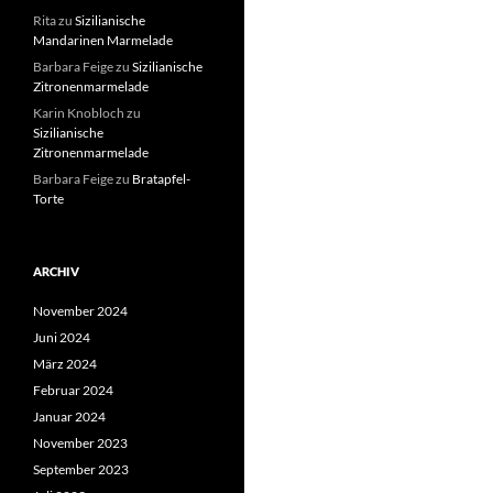
Rita
zu
Sizilianische
Mandarinen Marmelade
Barbara Feige
zu
Sizilianische
Zitronenmarmelade
Karin Knobloch
zu
Sizilianische
Zitronenmarmelade
Barbara Feige
zu
Bratapfel-
Torte
ARCHIV
November 2024
Juni 2024
März 2024
Februar 2024
Januar 2024
November 2023
September 2023