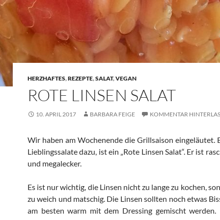
HERZHAFTES
,
REZEPTE
,
SALAT
,
VEGAN
ROTE LINSEN SALAT
10. APRIL 2017
BARBARA FEIGE
KOMMENTAR HINTERLA
Wir haben am Wochenende die Grillsaison eingeläutet. 
Lieblingssalate dazu, ist ein „Rote Linsen Salat“. Er ist ras
und megalecker.
Es ist nur wichtig, die Linsen nicht zu lange zu kochen, son
zu weich und matschig. Die Linsen sollten noch etwas Bi
am besten warm mit dem Dressing gemischt werden. 