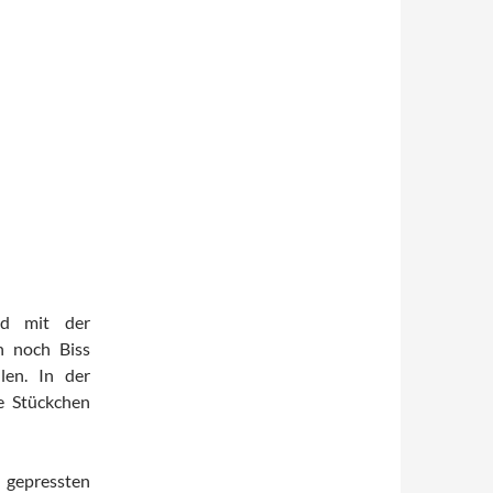
nd mit der
n noch Biss
len. In der
e Stückchen
 gepressten