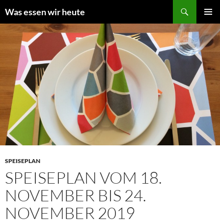
Zum
Suchen
Was essen wir heute
Inhalt
PRIMÄR
springen
MENÜ
SPEISEPLAN
SPEISEPLAN VOM 18.
NOVEMBER BIS 24.
NOVEMBER 2019