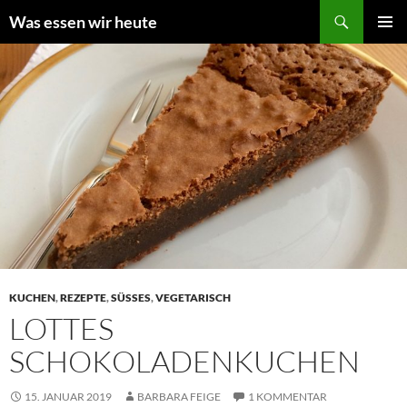
Zum
Suchen
Was essen wir heute
Inhalt
PRIMÄR
springen
MENÜ
KUCHEN
,
REZEPTE
,
SÜSSES
,
VEGETARISCH
LOTTES
SCHOKOLADENKUCHEN
15. JANUAR 2019
BARBARA FEIGE
1 KOMMENTAR