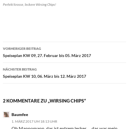
Perfekt krosse, leckere Wirsing Chips!
Beitragsnavigation
VORHERIGER BEITRAG
Speiseplan KW 09, 27. Februar bis 05. März 2017
NÄCHSTER BEITRAG
Speiseplan KW 10, 06. März bis 12. März 2017
2 KOMMENTARE ZU „WIRSING CHIPS“
Baumfee
1. MÄRZ 2017 UM 18:13 UHR
Oh Mannomann, das ist extrem lecker … das war mein