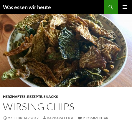
Zum
Suchen
Was essen wir heute
Inhalt
PRIMÄR
springen
MENÜ
HERZHAFTES
,
REZEPTE
,
SNACKS
WIRSING CHIPS
27. FEBRUAR 2017
BARBARA FEIGE
2 KOMMENTARE