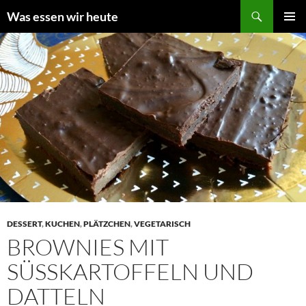
Zum
Suchen
Was essen wir heute
Inhalt
PRIMÄR
springen
MENÜ
DESSERT
,
KUCHEN
,
PLÄTZCHEN
,
VEGETARISCH
BROWNIES MIT
SÜSSKARTOFFELN UND D
ATTELN