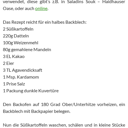
verwendet, diese gibt’s z.B. in Saladins Souk – Haidhauser
Oase, oder auch
online
.
Das Rezept reicht für ein halbes Backblech:
2 Süßkartoffeln
220g Datteln
100g Weizenmehl
80g gemahlene Mandeln
3 EL Kakao
2 Eier
3 TL Agavendicksaft
1 Msp. Kardamom
1 Prise Salz
1 Packung dunkle Kuvertüre
Den Backofen auf 180 Grad Ober/Unterhitze vorheizen, ein
Backblech mit Backpapier belegen.
Nun die Süßkartoffeln waschen, schälen und in kleine Stücke