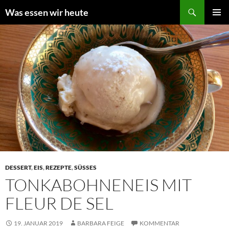
Zum
Suchen
Was essen wir heute
Inhalt
PRIMÄR
springen
MENÜ
DESSERT
,
EIS
,
REZEPTE
,
SÜSSES
TONKABOHNENEIS MIT
FLEUR DE SEL
19. JANUAR 2019
BARBARA FEIGE
KOMMENTAR