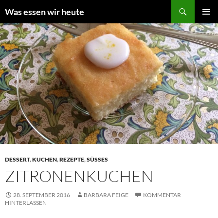
Zum
Suchen
Was essen wir heute
Inhalt
PRIMÄR
springen
MENÜ
DESSERT
,
KUCHEN
,
REZEPTE
,
SÜSSES
ZITRONENKUCHEN
28. SEPTEMBER 2016
BARBARA FEIGE
KOMMENTAR
HINTERLASSEN